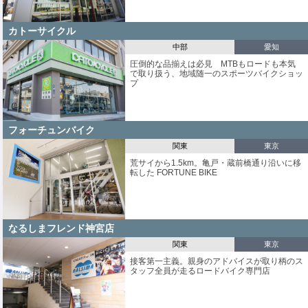
カトーサイクル
中部
愛知
圧倒的な品揃えは必見 MTBもロードも本気
で取り扱う、地域随一のスポーツバイクショッ
プ
フォーチュンバイク
関東
東京
荒サイから1.5km。亀戸・蔵前橋通り沿いに移
転した FORTUNE BIKE
なるしまフレンド神宮店
関東
東京
接客第一主義。親身のアドバイスが取り柄のス
タッフ全員が走るロードバイク専門店