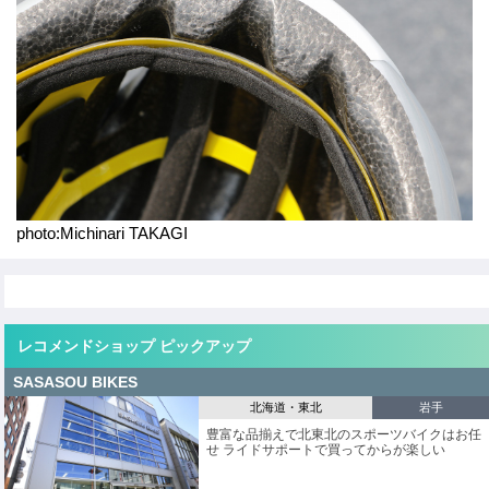
o
o
k
photo:Michinari TAKAGI
レコメンドショップ ピックアップ
SASASOU BIKES
北海道・東北
岩手
豊富な品揃えで北東北のスポーツバイクはお任
せ ライドサポートで買ってからが楽しい