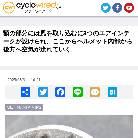
メ
イ
ン
コ
ン
テ
額の部分には風を取り込むに3つのエアインテ
ン
ークが設けられ、ここからヘルメット内部から
ツ
後方へ空気が流れていく
に
移
動
2025/03/31 - 16:21
S
T
F
Li
M
H
h
wi
a
n
ixi
at
MET MANTA MIPS
ar
tt
c
e
e
画
e
er
e
n
像
b
a