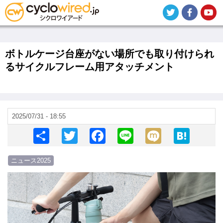
メ
イ
ン
コ
ン
テ
ボトルケージ台座がない場所でも取り付けられ
ン
るサイクルフレーム用アタッチメント
ツ
に
移
動
2025/07/31 - 18:55
S
T
F
Li
M
H
h
wi
a
n
ixi
at
ニュース2025
ar
tt
c
e
e
画
e
er
e
n
像
b
a
o