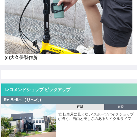
o
k
(c)大久保製作所
レコメンドショップ ピックアップ
Re Belle.（りべれ）
近畿
奈良
"自転車屋に見えない"スポーツバイクショップ
が描く、自由と美しさのあるサイクルライフ