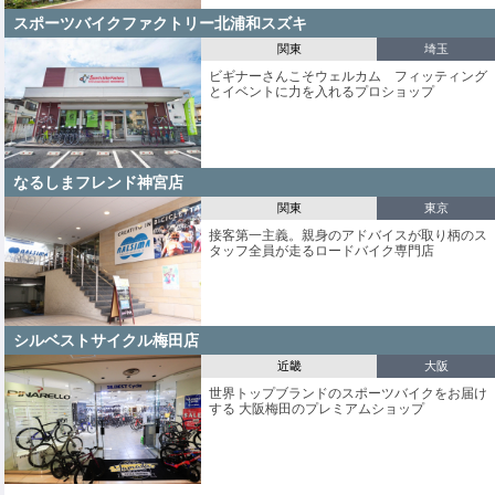
スポーツバイクファクトリー北浦和スズキ
関東
埼玉
ビギナーさんこそウェルカム フィッティング
とイベントに力を入れるプロショップ
なるしまフレンド神宮店
関東
東京
接客第一主義。親身のアドバイスが取り柄のス
タッフ全員が走るロードバイク専門店
シルベストサイクル梅田店
近畿
大阪
世界トップブランドのスポーツバイクをお届け
する 大阪梅田のプレミアムショップ