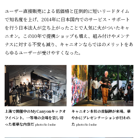
ユーザー直接販売による低価格と圧倒的に短いリードタイム
で知名度を上げ、2014年に日本国内でのサービス・サポート
を行う日本法人が立ち上がったことで人気に火がついたキャ
ニオン。この10年で提携ショップも増え、組み付けやメンテ
ナスに対する不安も減り、キャニオンならではのメリットをあ
らゆるユーザーが受けやすくなった。
上海で開催中のMyCanyonキックオ
キャニオン本社の首脳陣が来場。華
フイベント。一等地の会場を貸し切
やかにプレゼンテーションが行われ
った豪華な内容だ
た
photo:So Isobe
photo:So Isobe