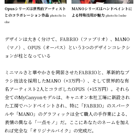
Opusシリーズは世界的アーティスト
MANOシリーズはハンドペイントに
とのコラボレーション作品
よる特殊技用が魅力
photo:So Is
photo:So Isobe
obe
デザインは大きく分けて、FABRIO（ファブリオ）、MANO
（マノ）、OPUS（オーパス）という3つのデザインコレクシ
ョンが柱となっている
ミニマルさと華やかさを同居させたFABRIOと、革新的なブ
ラシ技法を採用したMANO（+3万円~）、そして世界的な有
名アーティスト2人とコラボしたOPUS（+15万円）。それら
全てのMyCanyonモデルは、キャニオン本社工場に新設され
た工房でハンドペイントされ、特に「FABRIO」のスパーク
ルや「MANO」のグラフィックは全て職人の手作業による、
表情の異なる「一点モノ」だ。ここにあなたのネームを加え
れば完全な「オリジナルバイク」の完成だ。