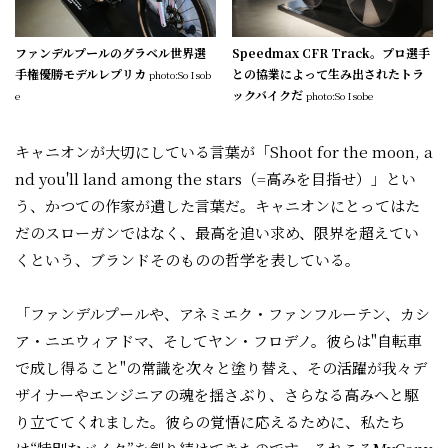
ファンデルプールのグラベル世界選
Speedmax CFR Track。プロ選手
手権優勝モデルレプリカ
との協業によって生み出されたトラ
photo:So Isob
ックバイクだ
e
photo:So Isobe
キャニオンが大切にしている言葉が「Shoot for the moon, a
nd you'll land among the stars（=高みを目指せ）」とい
う、かつての作家が遺した言葉だ。キャニオンにとってはた
だのスローガンではなく、最高を追い求め、限界を超えてい
くという、ブランドそのものの哲学を表している。
「ファンデルプールや、アネミエク・ファンフルーテン、カシ
ア・ニエウィアドマ、そしてヤン・フロデノ。彼らは"自転車
で成し得ること"の常識を次々と塗り替え、その活躍が我々デ
ザイナーやエンジニアの魂を揺さぶり、さらなる高みへと駆
り立ててくれました。彼らの覚悟に応えるために、私たち