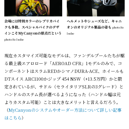
会場には特別カラーのレプリカバイ
ヘルメットやシューズなど、キャニ
クも多数。スペシャルバイクのデザ
オンのオリジナル製品の姿も
photo:So
インこそMyCanyonの原点だという
Isobe
photo:So Isobe
現在カスタマイズ可能なモデルは、ファンデルプールたちが駆
る最上級エアロロード「AEROAD CFR」1モデルのみで、コ
ンポーネントはスラムREDかシマノDURA-ACE、ホイールも
DTスイス ARC1100かジップ 454 NSW（+13.5万円）かと限
定されているが、サドル（セライタリアSLRの3グレード）と
ハンドルのステム長が選べるようになった（ハンドル幅は元
よりカスタム可能）ことは大きなメリットと言えるだろう。
（
MyCanyonのシステムやオーダー方法について詳しい記事
はこちら
）