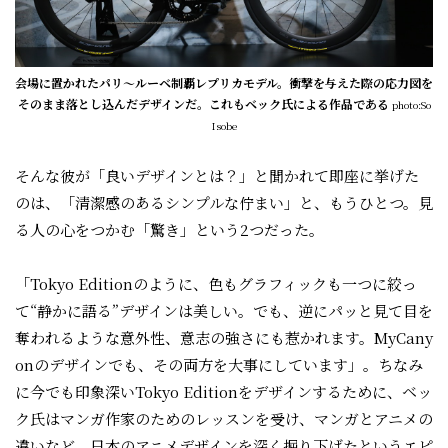
会場に置かれたパリ〜ルーベ制覇レプリカモデル。衝撃を与えた際の応力図を
そのまま落とし込んだデザインだ。これもベック氏による作品である
photo:So
Isobe
そんな彼が「良いデザインとは？」と聞かれて即座に挙げた
のは、「清潔感のあるシンプルな佇まい」と、もうひとつ。見
る人の心をつかむ「驚き」という2つだった。
「Tokyo Editionのように、色もグラフィックも一つに絞っ
て“静かに語る”デザインは美しい。でも、逆にパッと見て目を
奪われるような意外性、意志の強さにも惹かれます。MyCany
onのデザインでも、その両方を大事にしています」。ちなみ
に今でも印象深いTokyo Editionをデザインするために、ベッ
ク氏はマンガ作家のためのレッスンを受け、マンガとアニメの
違いなど、日本のアニメデザインを深く掘り下げたというエピ