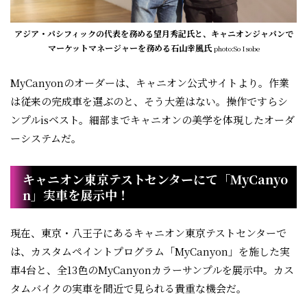
アジア・パシフィックの代表を務める望月秀記氏と、キャニオンジャパンで
マーケットマネージャーを務める石山幸風氏
photo:So Isobe
MyCanyonのオーダーは、キャニオン公式サイトより。作業
は従来の完成車を選ぶのと、そう大差はない。操作ですらシ
ンプルisベスト。細部までキャニオンの美学を体現したオーダ
ーシステムだ。
キャニオン東京テストセンターにて「MyCanyo
n」実車を展示中！
現在、東京・八王子にあるキャニオン東京テストセンターで
は、カスタムペイントプログラム「MyCanyon」を施した実
車4台と、全13色のMyCanyonカラーサンプルを展示中。カス
タムバイクの実車を間近で見られる貴重な機会だ。