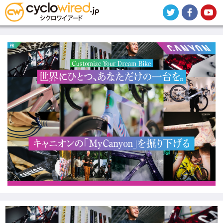
メ
イ
ン
コ
ン
テ
ン
ツ
に
移
動