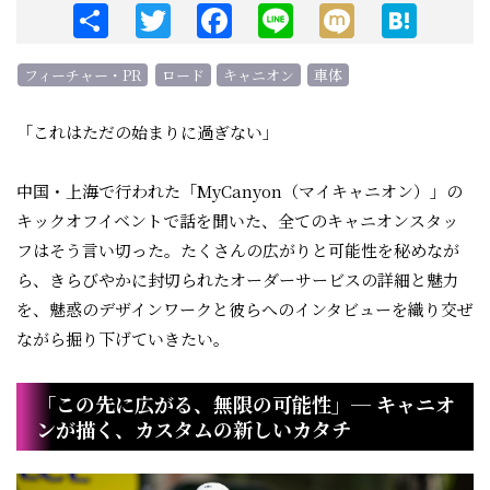
S
T
F
Li
M
H
h
w
a
n
ix
at
a
it
c
e
i
e
フィーチャー・PR
ロード
キャニオン
車体
re
te
e
n
「これはただの始まりに過ぎない」
r
b
a
o
中国・上海で行われた「MyCanyon（マイキャニオン）」の
o
キックオフイベントで話を聞いた、全てのキャニオンスタッ
k
フはそう言い切った。たくさんの広がりと可能性を秘めなが
ら、きらびやかに封切られたオーダーサービスの詳細と魅力
を、魅惑のデザインワークと彼らへのインタビューを織り交ぜ
ながら掘り下げていきたい。
「この先に広がる、無限の可能性」─ キャニオ
ンが描く、カスタムの新しいカタチ