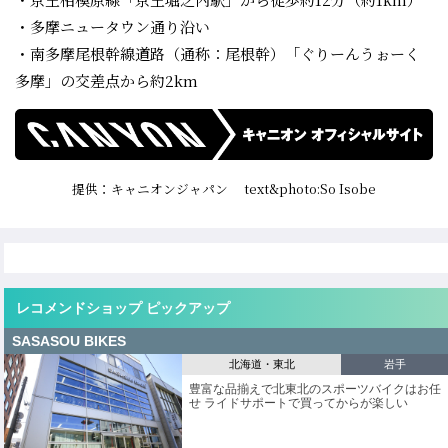
・多摩ニュータウン通り沿い
・南多摩尾根幹線道路（通称：尾根幹）「ぐりーんうぉーく
多摩」の交差点から約2km
提供：キャニオンジャパン text&photo:So Isobe
レコメンドショップ ピックアップ
SASASOU BIKES
北海道・東北
岩手
豊富な品揃えで北東北のスポーツバイクはお任
せ ライドサポートで買ってからが楽しい