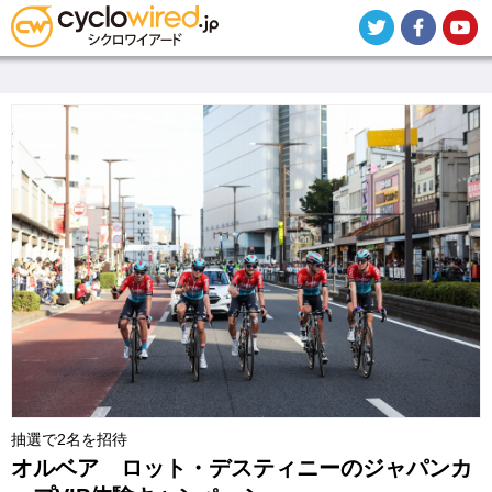
メ
イ
ン
コ
ン
テ
ン
ツ
に
移
動
抽選で2名を招待
オルベア ロット・デスティニーのジャパンカ