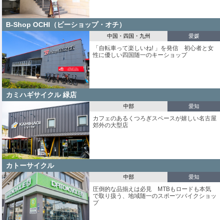
B-Shop OCHI（ビーショップ・オチ）
中国・四国・九州
愛媛
「自転車って楽しいね! 」を発信 初心者と女
性に優しい四国随一のキーショップ
カミハギサイクル 緑店
中部
愛知
カフェのあるくつろぎスペースが嬉しい名古屋
郊外の大型店
カトーサイクル
中部
愛知
圧倒的な品揃えは必見 MTBもロードも本気
で取り扱う、地域随一のスポーツバイクショッ
プ