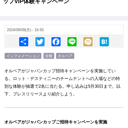
ップVIP体験キャンペーン
2024/09/09(月) - 16:55
S
T
F
Li
M
H
h
wi
a
n
ixi
at
インフォメーション
全般
オルベア
ar
tt
c
e
e
e
er
e
n
オルベアがジャパンカップ招待キャンペーンを実施してい
b
a
る。ロット・デスティ二ーのチームテントへの入場などの特
o
別な体験が抽選で2名に当たる。申し込みは9月30日まで。以
o
下、プレスリリースより紹介しよう。
k
オルベアがジャパンカップご招待キャンペーンを実施