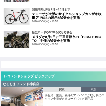
開催期間は8月7日～20日まで
デローザが大阪のサイクルショップカンザキ吹
田店で838の展示&試乗会を実施
2026/08/06(木) - 10:55
新型ロードやMTBを試せる機会
メリダが8月9日に三重県津市の「B2MATUMO
TO」主催の試乗会を実施
2026/08/06(木) - 09:55
レコメンドショップ ピックアップ
なるしまフレンド神宮店
関東
東京
接客第一主義。親身のアドバイスが取り柄のス
タッフ全員が走るロードバイク専門店