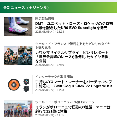
最新ニュース（全ジャンル）
限定製品情報
DMT ユニベット・ローズ・ロケッツのジロ初
出場を記念したKR0 EVO Superlightを発売
2026/08/06(木) - 18:14
ツール・ド・フランスで勝利を支えたピレリのタイヤ
を振り返る
カワシマサイクルサプライ ピレリレポート
「世界最高峰のレースが証明したタイヤ選択」
を公開
2026/08/06(木) - 17:30
インターテックが取扱開始
手持ちのスマートトレーナーをバーチャルシフ
ト対応に Zwift Cog & Click V2 Upgrade Kit
2026/08/06(木) - 14:23
ツール・ド・ポローニュ2026第3ステージ
ミランがポローニュで圧巻の3連勝 マニエは
斜行で121位に降格
2026/08/06(木) - 11:55