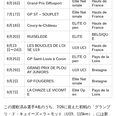
Elite Nat
Hauts de
8月16日
Grand Prix Diffusport
ionale
France
Elite Nat
Hauts de
7月17日
GP ST – SOUPLET
ionale
France
ELITE O
Hauts de
8月18日
Coucy-le-Château
pen
France
BELGIQU
8月20日
RUISELEDE
ELITE
E
8月23
LES BOUCLES DE L’OI
Hauts de
U19 UCI
日〜24日
SE U19
France
ELITE O
Pays de la
8月25日
GP Saint-Louis à Coron
pen
Loire
GRAND PRIX DE PLOU
8月29日
U19 UCI
Bretagne
AY JUNIORS
Elite Nat
9月2日
GP FOUGERES
Bretagne
ionale
LA CHAIZE LE VICOMT
Elite Op
Pays de la
9月7日
E
en
Loire
この渡欧済み選手4名のうち、7/26に迎えた初戦の「グランプ
リ・ド・キュイーズ＝ラ＝モット（U19、115km）」には新