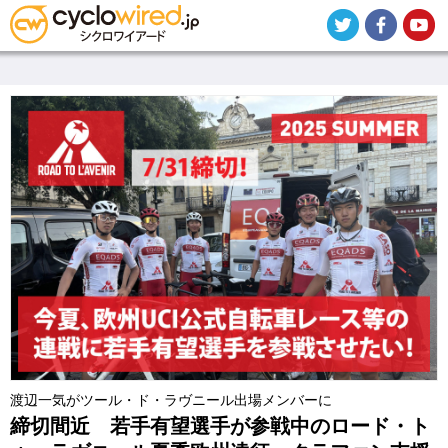
メ
イ
ン
コ
ン
テ
ン
ツ
に
移
動
渡辺一気がツール・ド・ラヴニール出場メンバーに
締切間近 若手有望選手が参戦中のロード・ト