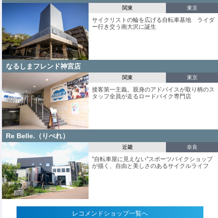
関東
東京
サイクリストの輪を広げる自転車基地 ライダ
ー行き交う南大沢に誕生
なるしまフレンド神宮店
関東
東京
接客第一主義。親身のアドバイスが取り柄のス
タッフ全員が走るロードバイク専門店
Re Belle.（りべれ）
近畿
奈良
"自転車屋に見えない"スポーツバイクショップ
が描く、自由と美しさのあるサイクルライフ
レコメンドショップ一覧へ