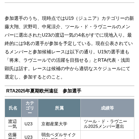
参加選手のうち、現時点ではU19（ジュニア）カテゴリーの新
藤大翔、沢野司、中尾涼介、ツール・ド・ラヴニールのメン
バーに選出されたU23の渡辺一気の4名がすでに現地入り。最
終的には9名の選手が参加を予定している。現在公表されてい
るメンバーと参加候補レースは以下の通り。U19の選手達も
「将来、ラヴニールでの活躍を目指せる」とRTA代表・浅田
顕氏は話す。レースは候補の中から適切なスケジュールにて
選定し、参加するとのこと。
RTA2025年夏期欧州遠征 参加選手
カテ
氏名
ゴリ
所属
成績等
ー
渡辺
ツール・ド・ラヴニー
U23
京都産業大学
一気
ル2025メンバー選出
佐藤
弱虫ペダルサイク
U23