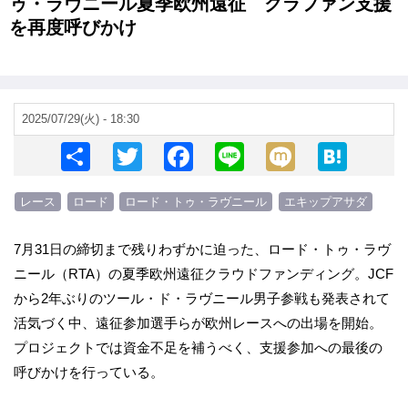
ゥ・ラヴニール夏季欧州遠征 クラファン支援
を再度呼びかけ
2025/07/29(火) - 18:30
S
T
F
Li
M
H
h
wi
a
n
ixi
at
レース
ロード
ロード・トゥ・ラヴニール
エキップアサダ
ar
tt
c
e
e
e
er
e
n
7月31日の締切まで残りわずかに迫った、ロード・トゥ・ラヴ
b
a
ニール（RTA）の夏季欧州遠征クラウドファンディング。JCF
o
から2年ぶりのツール・ド・ラヴニール男子参戦も発表されて
o
活気づく中、遠征参加選手らが欧州レースへの出場を開始。
プロジェクトでは資金不足を補うべく、支援参加への最後の
k
呼びかけを行っている。