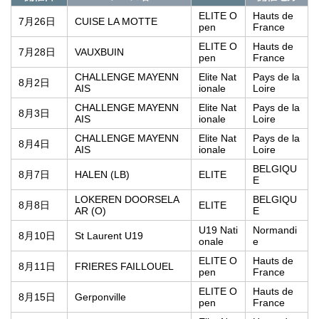
ELITE O
Hauts de
7月26日
CUISE LA MOTTE
pen
France
ELITE O
Hauts de
7月28日
VAUXBUIN
pen
France
CHALLENGE MAYENN
Elite Nat
Pays de la
8月2日
AIS
ionale
Loire
CHALLENGE MAYENN
Elite Nat
Pays de la
8月3日
AIS
ionale
Loire
CHALLENGE MAYENN
Elite Nat
Pays de la
8月4日
AIS
ionale
Loire
BELGIQU
8月7日
HALEN (LB)
ELITE
E
LOKEREN DOORSELA
BELGIQU
8月8日
ELITE
AR (O)
E
U19 Nati
Normandi
8月10日
St Laurent U19
onale
e
ELITE O
Hauts de
8月11日
FRIERES FAILLOUEL
pen
France
ELITE O
Hauts de
8月15日
Gerponville
pen
France