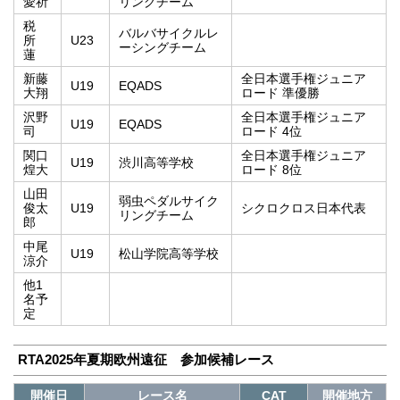
愛祈
リングチーム
税
バルバサイクルレ
所
U23
ーシングチーム
蓮
新藤
全日本選手権ジュニア
U19
EQADS
大翔
ロード 準優勝
沢野
全日本選手権ジュニア
U19
EQADS
司
ロード 4位
関口
全日本選手権ジュニア
U19
渋川高等学校
煌大
ロード 8位
山田
弱虫ペダルサイク
俊太
U19
シクロクロス日本代表
リングチーム
郎
中尾
U19
松山学院高等学校
涼介
他1
名予
定
RTA2025年夏期欧州遠征 参加候補レース
開催日
レース名
CAT
開催地方