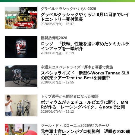
グラベルクラシックやくらい2026
グラベルクラシックやくらい 8月11日までレイ
トエントリー受付延長
2026/08/07(金) - 15:47
新製品情報2026
ロッソ 「快転」性能を追い求めたケミカルラ
インアップを一挙紹介
2026/08/07(金) - 15:19
今週末はスペシャライズド厚木と幕張で実施
スペシャライズド 新型S-Works Tarmac SL9
の試乗ツアーTest the Bestを開催中
2026/08/07(金) - 12:55
トップ選手から開発者になった物語
ポディウムがチェチュ・ルビエラに聞く、MM
Rが作る「レーシングバイク」をnoteで公開
2026/08/07(金) - 12:12
ツール・ド・ポローニュ2026第4ステージ
元空軍士官レメンがプロ初勝利 遅咲きの30歳