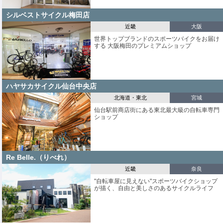
シルベストサイクル梅田店
近畿
大阪
世界トップブランドのスポーツバイクをお届け
する 大阪梅田のプレミアムショップ
ハヤサカサイクル仙台中央店
北海道・東北
宮城
仙台駅前商店街にある東北最大級の自転車専門
ショップ
Re Belle.（りべれ）
近畿
奈良
"自転車屋に見えない"スポーツバイクショップ
が描く、自由と美しさのあるサイクルライフ