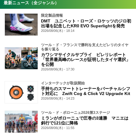
最新ニュース（全ジャンル）
限定製品情報
DMT ユニベット・ローズ・ロケッツのジロ初
出場を記念したKR0 EVO Superlightを発売
2026/08/06(木) - 18:14
ツール・ド・フランスで勝利を支えたピレリのタイヤ
を振り返る
カワシマサイクルサプライ ピレリレポート
「世界最高峰のレースが証明したタイヤ選択」
を公開
2026/08/06(木) - 17:30
インターテックが取扱開始
手持ちのスマートトレーナーをバーチャルシフ
ト対応に Zwift Cog & Click V2 Upgrade Kit
2026/08/06(木) - 14:23
ツール・ド・ポローニュ2026第3ステージ
ミランがポローニュで圧巻の3連勝 マニエは
斜行で121位に降格
2026/08/06(木) - 11:55