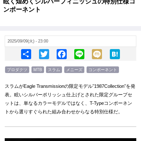
眩く煌めくシルバーフィニッシュの特別仕様コ
ンポーネント
2025/09/09(火) - 23:00
S
T
F
Li
M
H
h
wi
a
n
ixi
at
プロダクツ
MTB
スラム
メニーズ
コンポーネント
ar
tt
c
e
e
e
er
e
n
スラムがEagle Transmissionの限定モデル"1987Collection"を発
b
a
表。眩いシルバーポリッシュ仕上げとされた限定グループセ
o
ットは、単なるカラーモデルではなく、T-Typeコンポーネン
o
トから選りすぐられた組み合わせからなる特別仕様だ。
k