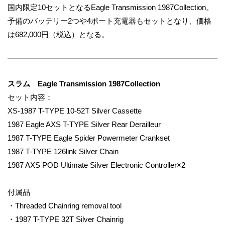
国内限定10セットとなるEagle Transmission 1987Collection。
予備のバッテリー2つや4ポート充電器もセットとなり、価格
は682,000円（税込）となる。
スラム Eagle Transmission 1987Collection
セット内容：
XS-1987 T-TYPE 10-52T Silver Cassette
1987 Eagle AXS T-TYPE Silver Rear Derailleur
1987 T-TYPE Eagle Spider Powermeter Crankset
1987 T-TYPE 126link Silver Chain
1987 AXS POD Ultimate Silver Electronic Controller×2
付属品
・Threaded Chainring removal tool
・1987 T-TYPE 32T Silver Chainrig