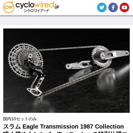
メ
イ
ン
コ
ン
テ
ン
ツ
に
移
動
国内10セットのみ
スラム Eagle Transmission 1987 Collection