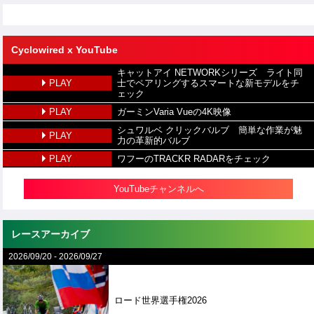
Cyclowired x YouTube
キャットアイ NETWORKシリーズ ライト同
PLAY
士でペアリングするスマートな新モデルをチ
ェック
PLAY
ガーミンVaria Vueの4K映像
シュワルベ クリックバルブ 簡単な作業が魅
PLAY
力の革新的バルブ
PLAY
ワフーのTRACKR RADARをチェック
YouTubeチャンネルへ
レースアーカイブ
2026/09/20
-
2026/09/27
ロード世界選手権2026