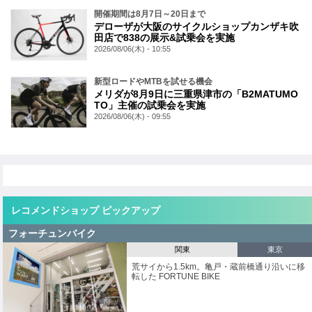
開催期間は8月7日～20日まで
デローザが大阪のサイクルショップカンザキ吹
田店で838の展示&試乗会を実施
2026/08/06(木) - 10:55
新型ロードやMTBを試せる機会
メリダが8月9日に三重県津市の「B2MATUMO
TO」主催の試乗会を実施
2026/08/06(木) - 09:55
レコメンドショップ ピックアップ
フォーチュンバイク
関東
東京
荒サイから1.5km。亀戸・蔵前橋通り沿いに移
転した FORTUNE BIKE