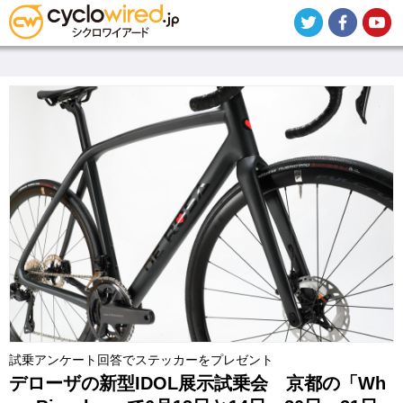
メ
イ
ン
コ
ン
テ
ン
ツ
に
移
動
試乗アンケート回答でステッカーをプレゼント
デローザの新型IDOL展示試乗会 京都の「Wh