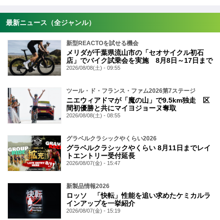
最新ニュース（全ジャンル）
新型REACTOを試せる機会
メリダが千葉県流山市の「セオサイクル初石
店」でバイク試乗会を実施 8月8日～17日まで
2026/08/08(土) - 09:55
ツール・ド・フランス・ファム2026第7ステージ
ニエウィアドマが「魔の山」で9.5km独走 区
間初優勝と共にマイヨジョーヌ奪取
2026/08/08(土) - 08:55
グラベルクラシックやくらい2026
グラベルクラシックやくらい 8月11日までレイ
トエントリー受付延長
2026/08/07(金) - 15:47
新製品情報2026
ロッソ 「快転」性能を追い求めたケミカルラ
インアップを一挙紹介
2026/08/07(金) - 15:19