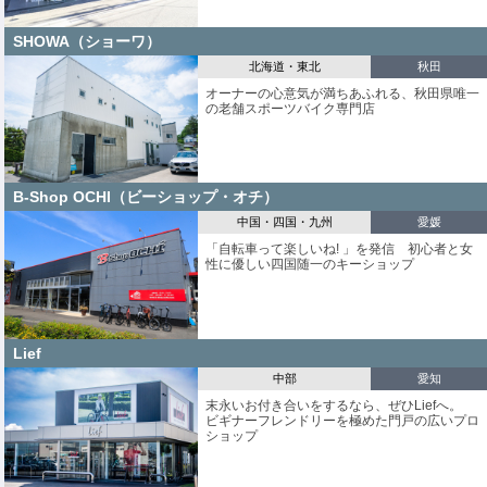
SHOWA（ショーワ）
北海道・東北
秋田
オーナーの心意気が満ちあふれる、秋田県唯一
の老舗スポーツバイク専門店
B-Shop OCHI（ビーショップ・オチ）
中国・四国・九州
愛媛
「自転車って楽しいね! 」を発信 初心者と女
性に優しい四国随一のキーショップ
Lief
中部
愛知
末永いお付き合いをするなら、ぜひLiefへ。
ビギナーフレンドリーを極めた門戸の広いプロ
ショップ