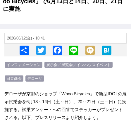
oo Bicycles」で6月13日と14日、20日、21日
に実施
2026/06/12(金) - 10:41
S
T
F
Li
M
H
h
wi
a
n
ixi
at
インフォメーション
展示会／展覧会／インハウスイベント
ar
tt
c
e
e
e
er
e
n
日直商会
デローザ
b
a
o
デローザが京都のショップ「Whoo Bicycles」で新型IDOLの展
示試乗会を6月13～14日（土～日）、20～21日（土～日）に実
o
施する。試乗アンケートへの回答でステッカーがプレゼント
k
される。以下、プレスリリースより紹介しよう。