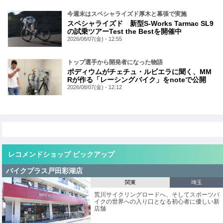
今週末はスペシャライズド厚木と幕張で実施
スペシャライズド 新型S-Works Tarmac SL9
の試乗ツアーTest the Bestを開催中
2026/08/07(金) - 12:55
トップ選手から開発者になった物語
ポディウムがチェチュ・ルビエラに聞く、MM
Rが作る「レーシングバイク」をnoteで公開
2026/08/07(金) - 12:12
レコメンドショップ ピックアップ
バイクプラス戸田彩湖店
関東
埼玉
荒川サイクリングロードへ、そしてスポーツバ
イクの世界への入り口となる初心者に優しい新
店舗