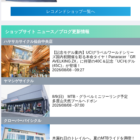
レコメンドショップ一覧へ
ショップサイト ニュース／ブログ更新情報
ハヤサカサイクル仙台中央店
【記念モデル案内】UCIグラベルワールドシリー
ズ国内初開催を彩る本命タイヤ！Panaracer「GR
AVELKING ZX」に待望の40C＆記念「UCIモデル
(45C)」が登場！
2026/08/08 - 09:27
ヤマシゲサイクル
8/9(日) MTB・グラベルミニツーリング予定
多度山天然プールヘドボン
2026/08/08 - 07:00
クローバーバイシクル
木漏れ日のトレイルへ。夏のMTBライドを満喫！