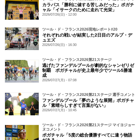
カラパス「勝利に値する苦しみだった」ポガチ
ャル「イサークのために走れて光栄」
2026/07/26(日) - 12:00
ツール・ド・フランス2026現地レポート#20
それぞれの戦いが結実した2日目のアルプ・デ
ュエズ
2026/07/26(日) - 16:30
ツール・ド・フランス2026第21ステージ
逃げたファンデルプールが劇的なシャンゼリゼ
制覇 ポガチャルが史上最年少でツール5勝達
成
2026/07/27(月) - 07:08
ツール・ド・フランス2026第21ステージ 選手コメント
ファンデルプール「夢のような展開」ポガチャ
ル「素晴らしすぎて言葉がない」
2026/07/27(月) - 10:45
ツール・ド・フランス2026第21ステージ マイヨジョー
ヌコメント
ポガチャル「5度の総合優勝すべてに違う物語