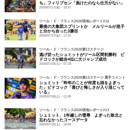
ち」フィリプセン「負けたのなら仕方がない」
2026/07/17(金) - 10:57
ツール・ド・フランス2026現地レポート#12
最後の大集団スプリントか メルリールが息子
と分かち合った3勝目
2026/07/17(金) - 17:01
ツール・ド・フランス2026第13ステージ
逃げ切ったシュミットがツール区間初勝利 ピ
ドコックが総合4位に大ジャンプ成功
2026/07/18(土) - 07:29
ツール・ド・フランス2026第13ステージ 選手コメント
シュミット「昨年のことが何度も頭をよぎっ
た」ピドコック「喜びと悔しさが入り混じって
いる」
2026/07/18(土) - 11:45
ツール・ド・フランス2026現地レポート#13
シュミット、1年越しの雪辱 よぎった敗北と
忘れなかったコースデータ
2026/07/18(土) - 16:04