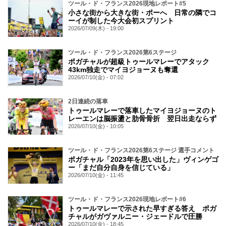
ツール・ド・フランス2026現地レポート#5
小さな街から大きな街・ポーへ 日常の隣でコ
ーイが制した今大会初スプリント
2026/07/09(木) - 19:00
ツール・ド・フランス2026第6ステージ
ポガチャルが超級トゥールマレーでアタック
43km独走でマイヨジョーヌも奪還
2026/07/10(金) - 07:02
2日連続の落車
トゥールマレーで落車したマイヨジョーヌのト
レーエンは脳振盪と肋骨骨折 翌日出走ならず
2026/07/10(金) - 10:05
ツール・ド・フランス2026第6ステージ 選手コメント
ポガチャル「2023年を思い出した」ヴィンゲゴ
ー「まだ自分自身を信じている」
2026/07/10(金) - 11:45
ツール・ド・フランス2026現地レポート#6
トゥールマレーで示された早すぎる答え ポガ
チャルがガヴァルニー・ジェードルで圧勝
2026/07/10(金) - 18:45