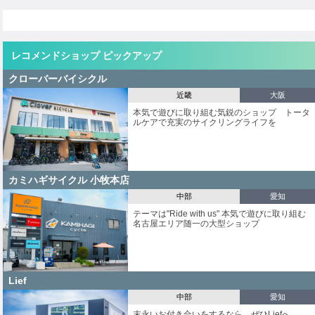
レコメンドショップ ピックアップ
クローバーバイシクル
近畿
大阪
本気で遊びに取り組む気鋭のショップ トータ
ルケアで充実のサイクリングライフを
カミハギサイクル 小牧本店
中部
愛知
テーマは"Ride with us" 本気で遊びに取り組む
名古屋エリア随一の大型ショップ
Lief
中部
愛知
末永いお付き合いをするなら、ぜひLiefへ。