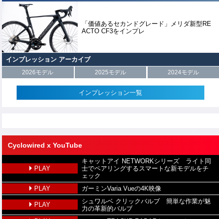
「価値あるセカンドグレード」メリダ新型RE
ACTO CF3をインプレ
インプレッション アーカイブ
2026モデル
2025モデル
2024モデル
インプレッション一覧
Cyclowired x YouTube
キャットアイ NETWORKシリーズ ライト同
PLAY
士でペアリングするスマートな新モデルをチ
ェック
PLAY
ガーミンVaria Vueの4K映像
シュワルベ クリックバルブ 簡単な作業が魅
PLAY
力の革新的バルブ