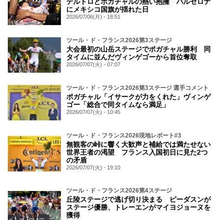
デルトロとポガチャルの熱い抱擁 バルセロナ
にメキシコ国旗が揺れた日
2026/07/06(月) - 18:51
ツール・ド・フランス2026第3ステージ
大会最初の山岳ステージでポガチャル勝利 同
タイムに並んだヴィンゲゴーから首位奪取
2026/07/07(火) - 07:07
ツール・ド・フランス2026第3ステージ 選手コメント
ポガチャル「イサークが力をくれた」ヴィンゲ
ゴー「総合で同タイムなら満足」
2026/07/07(火) - 10:45
ツール・ド・フランス2026現地レポート#3
無観客の峠に響く大歓声と補給では満たせない
世界王者の渇望 フランス入国初日に見た2つ
の矛盾
2026/07/07(火) - 19:10
ツール・ド・フランス2026第4ステージ
丘陵ステージで逃げ切り決まる ピーダスンが
ステージ優勝、トレーエンがマイヨジョーヌを
獲得