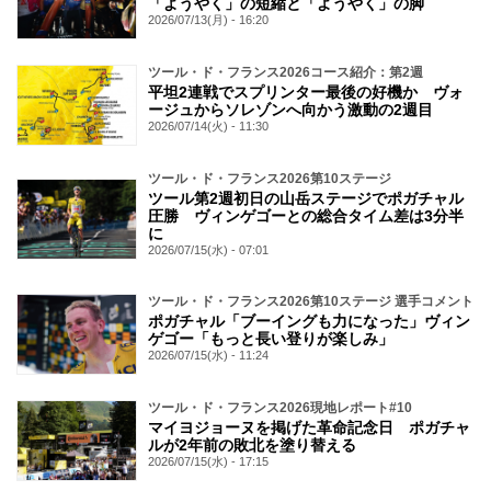
「ようやく」の短縮と「ようやく」の脚
2026/07/13(月) - 16:20
ツール・ド・フランス2026コース紹介：第2週
平坦2連戦でスプリンター最後の好機か ヴォ
ージュからソレゾンへ向かう激動の2週目
2026/07/14(火) - 11:30
ツール・ド・フランス2026第10ステージ
ツール第2週初日の山岳ステージでポガチャル
圧勝 ヴィンゲゴーとの総合タイム差は3分半
に
2026/07/15(水) - 07:01
ツール・ド・フランス2026第10ステージ 選手コメント
ポガチャル「ブーイングも力になった」ヴィン
ゲゴー「もっと長い登りが楽しみ」
2026/07/15(水) - 11:24
ツール・ド・フランス2026現地レポート#10
マイヨジョーヌを掲げた革命記念日 ポガチャ
ルが2年前の敗北を塗り替える
2026/07/15(水) - 17:15