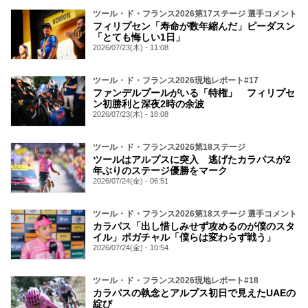
ツール・ド・フランス2026第17ステージ 選手コメント
フィリプセン「寿命が数年縮んだ」ピーダスン
「とても悔しい1日」
2026/07/23(木) - 11:08
ツール・ド・フランス2026現地レポート#17
ファンデルプールがいる「特権」 フィリプセ
ン初勝利と深夜2時の余波
2026/07/23(木) - 18:08
ツール・ド・フランス2026第18ステージ
ツールはアルプスに突入 逃げたカラパスが2
年ぶりのステージ優勝をマーク
2026/07/24(金) - 06:51
ツール・ド・フランス2026第18ステージ 選手コメント
カラパス「出し惜しみせず攻めるのが僕のスタ
イル」ポガチャル「僕らは変わらず戦う」
2026/07/24(金) - 10:54
ツール・ド・フランス2026現地レポート#18
カラパスの執念とアルプス初日で見えたUAEの
綻び