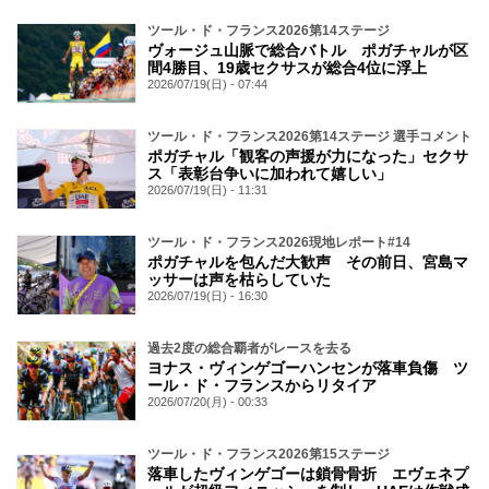
ツール・ド・フランス2026第14ステージ
ヴォージュ山脈で総合バトル ポガチャルが区
間4勝目、19歳セクサスが総合4位に浮上
2026/07/19(日) - 07:44
ツール・ド・フランス2026第14ステージ 選手コメント
ポガチャル「観客の声援が力になった」セクサ
ス「表彰台争いに加われて嬉しい」
2026/07/19(日) - 11:31
ツール・ド・フランス2026現地レポート#14
ポガチャルを包んだ大歓声 その前日、宮島マ
ッサーは声を枯らしていた
2026/07/19(日) - 16:30
過去2度の総合覇者がレースを去る
ヨナス・ヴィンゲゴーハンセンが落車負傷 ツ
ール・ド・フランスからリタイア
2026/07/20(月) - 00:33
ツール・ド・フランス2026第15ステージ
落車したヴィンゲゴーは鎖骨骨折 エヴェネプ