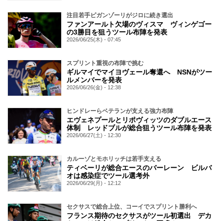
注目若手ピガンゾーリがジロに続き選出
ファンアールト欠場のヴィスマ ヴィンゲゴー
の3勝目を狙うツール布陣を発表
2026/06/25(木) - 07:45
スプリント重視の布陣で挑む
ギルマイでマイヨヴェール奪還へ NSNがツー
ルメンバーを発表
2026/06/26(金) - 12:38
ヒンドレーらベテランが支える強力布陣
エヴェネプールとリポヴィッツのダブルエース
体制 レッドブルが総合狙うツール布陣を発表
2026/06/27(土) - 12:30
カルーゾとモホリッチは若手支える
ティベーリが総合エースのバーレーン ビルバ
オは感染症でツール選考外
2026/06/29(月) - 12:12
セクサスで総合上位、コーイでスプリント勝利へ
フランス期待のセクサスがツール初選出 デカ