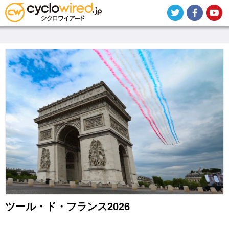
メ
イ
ン
コ
ン
テ
ン
ツ
に
移
動
ツール・ド・フランス2026