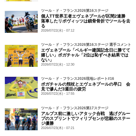
ツール・ド・フランス2026第16ステージ
個人TT世界王者エヴェネプールが区間2連勝
落車したリポヴィッツは鎖骨骨折でツールを去
る
2026/07/22(水) - 07:12
ツール・ド・フランス2026第16ステージ 選手コメント
エヴェネプール「ベルギー建国記念日に勝てて
嬉しい」ポガチャル「2位は恥ずべき結果では
ない」
2026/07/22(水) - 12:30
ツール・ド・フランス2026現地レポート#16
ポガチャルの頬杖とエヴェネプールの早口 会
見で滲んだ3週目の疲労
2026/07/22(水) - 17:55
ツール・ド・フランス2026第17ステージ
アルプス前に激しいアタック合戦 逃げグルー
プのスプリントでフィリプセンが悲願のステー
ジ優勝
2026/07/23(木) - 07:21