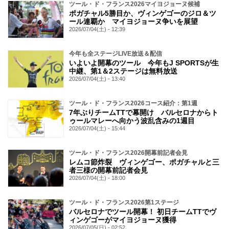
ツール・ド・フランス2026マイヨジョーヌ候補
ポガチャル5勝目か、ヴィンゲゴーのジロ＆ツ
ール連覇か マイヨジョーヌ争いを展望
2026/07/04(土) - 12:39
今年も全ステージLIVE放送＆配信
いよいよ開幕のツール 今年もJ SPORTSが生
中継、第1＆2ステージは無料放送
2026/07/04(土) - 13:40
ツール・ド・フランス2026コース紹介：第1週
7年ぶりチームTTで幕開け バルセロナからト
ゥールマレーへ向かう波乱含みの1週目
2026/07/04(土) - 15:44
ツール・ド・フランス2026開幕前記者会見
レムコ節炸裂 ヴィンゲゴー、ポガチャルと三
者三様の開幕前記者会見
2026/07/04(土) - 18:00
ツール・ド・フランス2026第1ステージ
バルセロナでツール開幕！ 初日チームTTでヴ
ィンゲゴーがマイヨジョーヌ獲得
2026/07/05(日) - 02:52