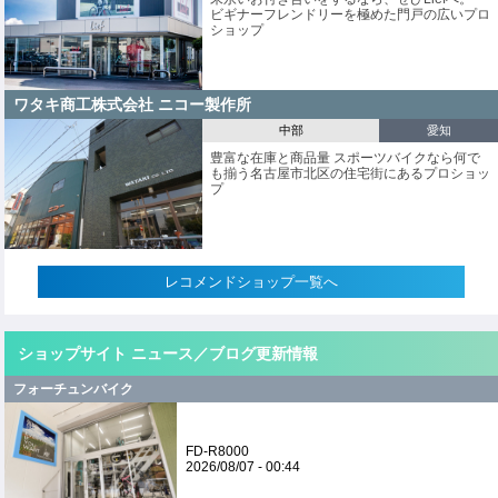
ビギナーフレンドリーを極めた門戸の広いプロ
ショップ
ワタキ商工株式会社 ニコー製作所
中部
愛知
豊富な在庫と商品量 スポーツバイクなら何で
も揃う名古屋市北区の住宅街にあるプロショッ
プ
レコメンドショップ一覧へ
ショップサイト ニュース／ブログ更新情報
フォーチュンバイク
FD-R8000
2026/08/07 - 00:44