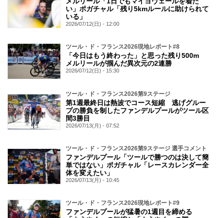
メルリール「1日でもマイヨヴェールを着た
い」ポガチャル「残り5kmルールに助けられて
いる」
2026/07/12(日) - 12:00
ツール・ド・フランス2026現地レポート#8
「今日はもう終わった」と思った残り500m
メルリールが掴んだ異次元の2連勝
2026/07/12(日) - 15:30
ツール・ド・フランス2026第9ステージ
第1週最終日は熱波でコース短縮 逃げグルー
プの勝負を制したファンデルプールがツール区
間3勝目
2026/07/13(月) - 07:52
ツール・ド・フランス2026第9ステージ 選手コメント
ファンデルプール「ツールで勝つのは決して簡
単ではない」ポガチャル「レースカレンダー全
体を変えたい」
2026/07/13(月) - 10:45
ツール・ド・フランス2026現地レポート#9
ファンデルプールが猛暑の1週目を締める