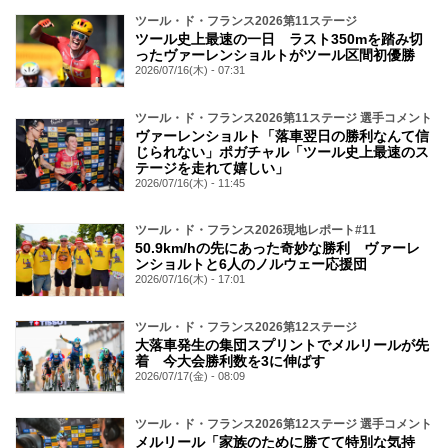
ツール・ド・フランス2026第11ステージ
ツール史上最速の一日 ラスト350mを踏み切
ったヴァーレンショルトがツール区間初優勝
2026/07/16(木) - 07:31
ツール・ド・フランス2026第11ステージ 選手コメント
ヴァーレンショルト「落車翌日の勝利なんて信
じられない」ポガチャル「ツール史上最速のス
テージを走れて嬉しい」
2026/07/16(木) - 11:45
ツール・ド・フランス2026現地レポート#11
50.9km/hの先にあった奇妙な勝利 ヴァーレ
ンショルトと6人のノルウェー応援団
2026/07/16(木) - 17:01
ツール・ド・フランス2026第12ステージ
大落車発生の集団スプリントでメルリールが先
着 今大会勝利数を3に伸ばす
2026/07/17(金) - 08:09
ツール・ド・フランス2026第12ステージ 選手コメント
メルリール「家族のために勝てて特別な気持