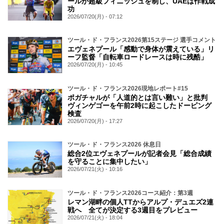
ールが超級フィニッシュを制し、UAEは作戦成
功
2026/07/20(月) - 07:12
ツール・ド・フランス2026第15ステージ 選手コメント
エヴェネプール「感動で身体が震えている」リ
ーフ監督「自転車ロードレースは時に残酷」
2026/07/20(月) - 10:45
ツール・ド・フランス2026現地レポート#15
ポガチャルが「人道的とは言い難い」と批判
ヴィンゲゴーを午前2時に起こしたドーピング
検査
2026/07/20(月) - 17:27
ツール・ド・フランス2026 休息日
総合2位エヴェネプールが記者会見「総合成績
を守ることに集中したい」
2026/07/21(火) - 10:16
ツール・ド・フランス2026コース紹介：第3週
レマン湖畔の個人TTからアルプ・デュエズ2連
戦へ 全てが決定する3週目をプレビュー
2026/07/21(火) - 18:04