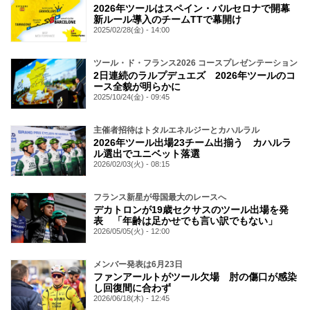
2026年ツールはスペイン・バルセロナで開幕
新ルール導入のチームTTで幕開け
2025/02/28(金) - 14:00
ツール・ド・フランス2026 コースプレゼンテーション
2日連続のラルプデュエズ 2026年ツールのコ
ース全貌が明らかに
2025/10/24(金) - 09:45
主催者招待はトタルエネルジーとカハルラル
2026年ツール出場23チーム出揃う カハルラ
ル選出でユニベット落選
2026/02/03(火) - 08:15
フランス新星が母国最大のレースへ
デカトロンが19歳セクサスのツール出場を発
表 「年齢は足かせでも言い訳でもない」
2026/05/05(火) - 12:00
メンバー発表は6月23日
ファンアールトがツール欠場 肘の傷口が感染
し回復間に合わず
2026/06/18(木) - 12:45