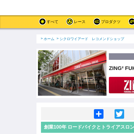
メ
イ
ン
コ
すべて
レース
プロダクツ
ン
テ
ン
パ
ホーム
シクロワイアード レコメンドショップ
ツ
ン
に
く
移
ず
動
ZING² FU
S
T
h
wi
創業100年 ロードバイクとトライアス
ar
tt