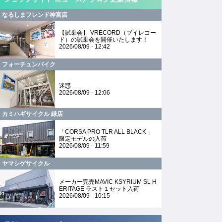
なるしまフレンド神宮店
【試乗会】 VRECORD（ブイレコー
ド）の試乗会を開催いたします！
2026/08/09 - 12:42
フォーチュンバイク
迷惑
ライアスロンコーナ
キャノンデールコーナ
ヘルメットやシューズ
ショ
2026/08/09 - 12:06
も充実。高級完成車
ー。メーカー毎にディ
など用品類も多く揃う
チー
で揃う
スプレイされていて選
ス班
びやすい
ング
カミハギサイクル 緑店
柄も
「CORSA PRO TLR ALL BLACK 」
限定モデルの入荷
2026/08/09 - 11:59
ヤマシゲサイクル
メーカー完売MAVIC KSYRIUM SL H
ERITAGE ラスト１セット入荷
2026/08/09 - 10:15