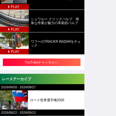
PLAY
シュワルベ クリックバルブ 簡
単な作業が魅力の革新的バルブ
PLAY
ワフーのTRACKR RADARをチェ
ック
PLAY
YouTubeチャンネルへ
レースアーカイブ
2026/09/20
-
2026/09/27
ロード世界選手権2026
2026/08/22
-
2026/09/13