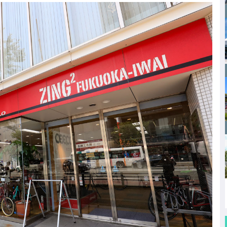
e
n
b
a
o
o
k