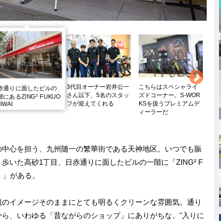
3代目オーナー岩井公一
こちらはスペシャライ
ト
赤通りに面したビルの
さん以下、5名のスタッ
ズドコーナー。S-WOR
ー
階にあるZING² FUKUO
フが迎えてくれる
KSを扱うプレミアムデ
ま
 IWAI
ィーラーだ
の中心を担う、九州随一の繁華街である天神地区。いつでも賑
いた高砂1丁目、日赤通りに面したビルの一階に「ZING² F
イ）」がある。
観のイメージそのままにとても明るくクリーンな雰囲気。通り
ら、いわゆる「昔ながらのショップ」にありがちな、"入りに