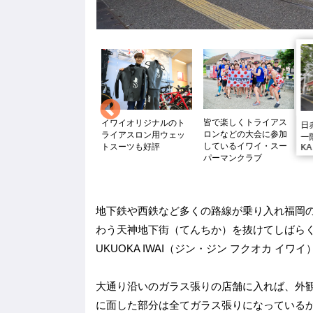
皆で楽しくトライアス
スペシャライズドはハ
イワイオリジナルのト
日
ロンなどの大会に参加
イエンドからグラベル
ライアスロン用ウェッ
一
しているイワイ・スー
バイクなども充実の品
トスーツも好評
KA
パーマンクラブ
揃えだ
地下鉄や西鉄など多くの路線が乗り入れ福岡
わう天神地下街（てんちか）を抜けてしばらく歩
UKUOKA IWAI（ジン・ジン フクオカ イワ
大通り沿いのガラス張りの店舗に入れば、外
に面した部分は全てガラス張りになっているか