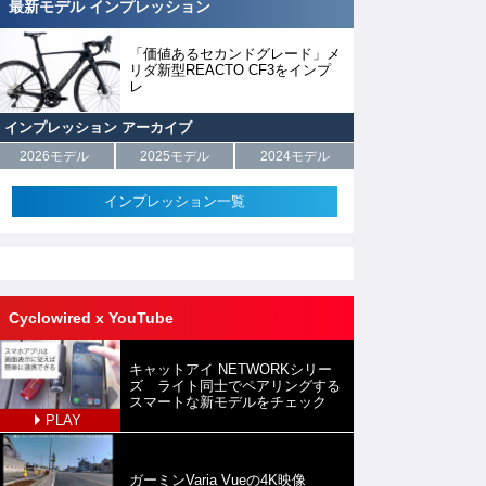
最新モデル インプレッション
「価値あるセカンドグレード」メ
リダ新型REACTO CF3をインプ
レ
インプレッション アーカイブ
2026モデル
2025モデル
2024モデル
インプレッション一覧
Cyclowired x YouTube
キャットアイ NETWORKシリー
ズ ライト同士でペアリングする
スマートな新モデルをチェック
PLAY
ガーミンVaria Vueの4K映像