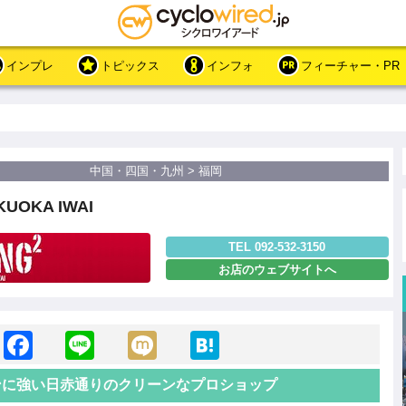
インプレ
トピックス
インフォ
フィーチャー・PR
中国・四国・九州 > 福岡
KUOKA IWAI
TEL 092-532-3150
お店のウェブサイトへ
F
Li
M
H
a
n
ixi
at
ロンに強い日赤通りのクリーンなプロショップ
c
e
e