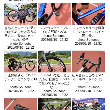
画
画
画
像
像
像
きちんとロードに乗る
ワフー/スピードプレ
フレームカラーは所有
のは初めてだと言う塩
イのAEROペダル
しているオートバイと
田さん。愛車にぞっこ
photo:So Isobe
同じ青に
んのご様子
2025/06/10 - 12:32
photo:So Isobe
photo:So Isobe
2025/06/10 - 12:32
2025/06/10 - 12:32
画
画
画
像
像
像
田上輝樹さん（ダイア
「SES4.5で走りまし
組み合わせるのはSES
テック）とエンヴィ M
たが、軽量なSES3.4
オールロードハンドル
ELEE
で登ってもよかったか
バー
photo:So Isobe
な...」
photo:So Isobe
2025/06/10 - 12:32
photo:So Isobe
2025/06/10 - 12:32
2025/06/10 - 12:32
画
画
画
像
像
像