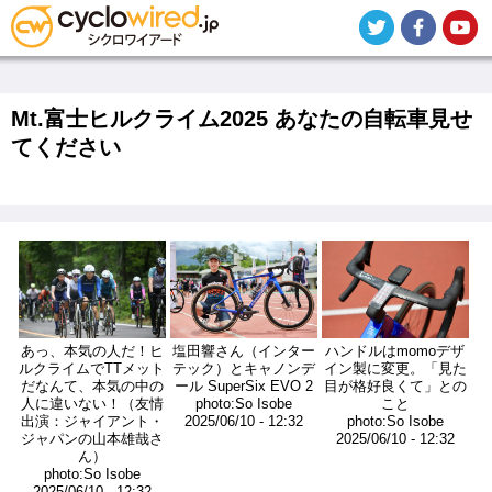
メ
イ
ン
コ
ン
テ
Mt.富士ヒルクライム2025 あなたの自転車見せ
ン
てください
ツ
に
移
動
画
画
画
像
像
像
あっ、本気の人だ！ヒ
塩田響さん（インター
ハンドルはmomoデザ
ルクライムでTTメット
テック）とキャノンデ
イン製に変更。「見た
だなんて、本気の中の
ール SuperSix EVO 2
目が格好良くて」との
人に違いない！（友情
photo:So Isobe
こと
出演：ジャイアント・
2025/06/10 - 12:32
photo:So Isobe
ジャパンの山本雄哉さ
2025/06/10 - 12:32
ん）
photo:So Isobe
2025/06/10 - 12:32