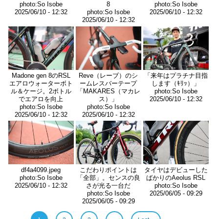
photo:So Isobe
8
photo:So Isobe
2025/06/10 - 12:32
photo:So Isobe
2025/06/10 - 12:32
2025/06/10 - 12:32
画
画
画
像
像
像
Madone gen 8のRSL
Reve（レーブ）のシ
「来年はプラチナ目指
エアロウォーターボト
ームレスバーテープ
します（ｷﾘｯ）」
ル＆ケージ。2ボトル
「MAKARES（マカレ
photo:So Isobe
でエアロを向上
ス）」
2025/06/10 - 12:32
photo:So Isobe
photo:So Isobe
2025/06/10 - 12:32
2025/06/10 - 12:32
画
画
画
像
像
像
df4a4099.jpeg
こだわりポイントは
タイヤはデビューした
photo:So Isobe
「全部」。センスの良
ばかりのAeolus RSL
2025/06/10 - 12:32
さが光る一台だ
photo:So Isobe
photo:So Isobe
2025/06/05 - 09:29
2025/06/05 - 09:29
ペ