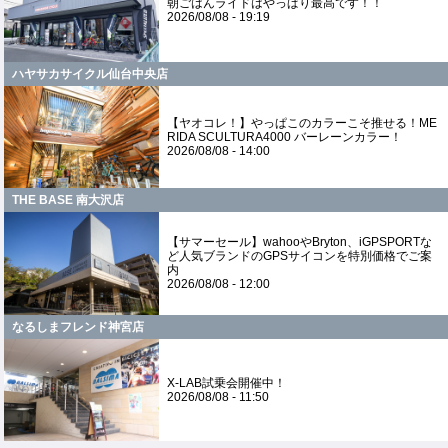
朝ごはんライドはやっぱり最高です！！
2026/08/08 - 19:19
ハヤサカサイクル仙台中央店
【ヤオコレ！】やっぱこのカラーこそ推せる！ME
RIDA SCULTURA4000 バーレーンカラー！
2026/08/08 - 14:00
THE BASE 南大沢店
【サマーセール】wahooやBryton、iGPSPORTな
ど人気ブランドのGPSサイコンを特別価格でご案
内
2026/08/08 - 12:00
なるしまフレンド神宮店
X-LAB試乗会開催中！
2026/08/08 - 11:50