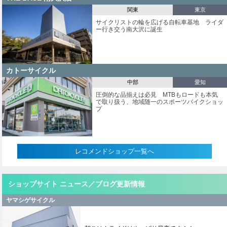
関東
東京
サイクリストの輪を広げる自転車基地 ライダ
ー行き交う南大沢に誕生
カトーサイクル
中部
愛知
圧倒的な品揃えは必見 MTBもロードも本気
で取り扱う、地域随一のスポーツバイクショッ
プ
レコメンドショップ一覧へ
ショップサイト ニュース／ブログ更新情報
ヤマシゲサイクル