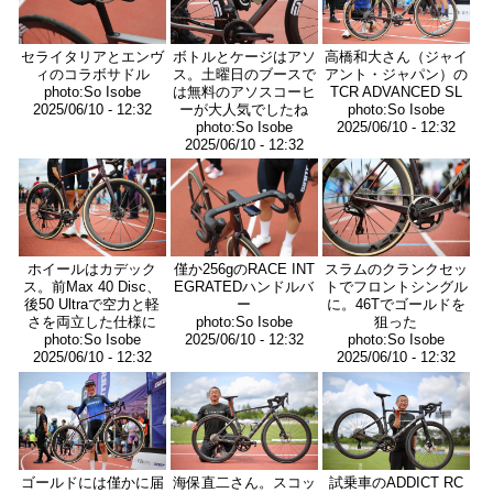
セライタリアとエンヴ
ボトルとケージはアソ
高橋和大さん（ジャイ
ィのコラボサドル
ス。土曜日のブースで
アント・ジャパン）の
photo:So Isobe
は無料のアソスコーヒ
TCR ADVANCED SL
2025/06/10 - 12:32
ーが大人気でしたね
photo:So Isobe
photo:So Isobe
2025/06/10 - 12:32
2025/06/10 - 12:32
画
画
画
像
像
像
ホイールはカデック
僅か256gのRACE INT
スラムのクランクセッ
ス。前Max 40 Disc、
EGRATEDハンドルバ
トでフロントシングル
後50 Ultraで空力と軽
ー
に。46Tでゴールドを
さを両立した仕様に
photo:So Isobe
狙った
photo:So Isobe
2025/06/10 - 12:32
photo:So Isobe
2025/06/10 - 12:32
2025/06/10 - 12:32
画
画
画
像
像
像
ゴールドには僅かに届
海保直二さん。スコッ
試乗車のADDICT RC