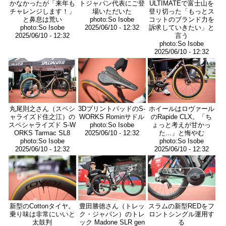
かなかったが「来年も
トジャパン代表にご登
ULTIMATEで富士山を
チャレンジします！」
場いただいた
登り切った「もっとス
と鼻息は荒い
photo:So Isobe
コットのブランド力を
photo:So Isobe
2025/06/10 - 12:32
訴求していきたい」と
2025/06/10 - 12:32
言う
photo:So Isobe
2025/06/10 - 12:32
画
画
画
像
像
像
丸尾則之さん（スペシ
3DプリントパッドのS-
ホイールはロヴァール
ャライズド住之江）の
WORKS Rominサドル
のRapide CLX。「ち
スペシャライズド S-W
photo:So Isobe
ょっと考えが甘かっ
ORKS Tarmac SL8
2025/06/10 - 12:32
た...」と悔やむ
photo:So Isobe
photo:So Isobe
2025/06/10 - 12:32
2025/06/10 - 12:32
画
画
画
像
像
像
新型のCottonタイヤ。
豊田勝徳さん（トレッ
スラムの新型REDをフ
乗り味は非常にいいと
ク・ジャパン）のトレ
ロントシングル運用す
太鼓判
ック Madone SLR gen
る