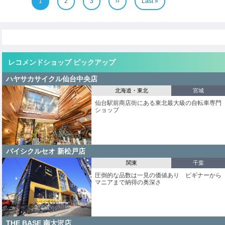
ー
P
1
P
2
P
3
次
››
最
Last »
a
a
a
ペ
終
ジ
g
g
g
ー
ペ
e
e
e
ジ
ー
送
ジ
り
レコメンドショップ ピックアップ
ハヤサカサイクル仙台中央店
北海道・東北
宮城
仙台駅前商店街にある東北最大級の自転車専門
ショップ
バイシクルセオ 新松戸店
関東
千葉
圧倒的な品数は一見の価値あり ビギナーから
マニアまで納得の奥深さ
THE BASE 南大沢店