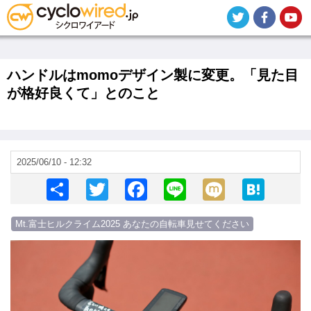
メ
イ
ン
コ
ン
テ
ハンドルはmomoデザイン製に変更。「見た目
ン
が格好良くて」とのこと
ツ
に
移
動
2025/06/10 - 12:32
S
T
F
Li
M
H
h
wi
a
n
ixi
at
Mt.富士ヒルクライム2025 あなたの自転車見せてください
ar
tt
c
e
e
画
e
er
e
n
像
b
a
o