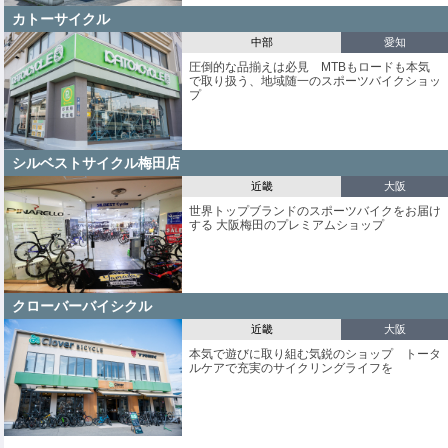
カトーサイクル
中部
愛知
圧倒的な品揃えは必見 MTBもロードも本気
で取り扱う、地域随一のスポーツバイクショッ
プ
シルベストサイクル梅田店
近畿
大阪
世界トップブランドのスポーツバイクをお届け
する 大阪梅田のプレミアムショップ
クローバーバイシクル
近畿
大阪
本気で遊びに取り組む気鋭のショップ トータ
ルケアで充実のサイクリングライフを