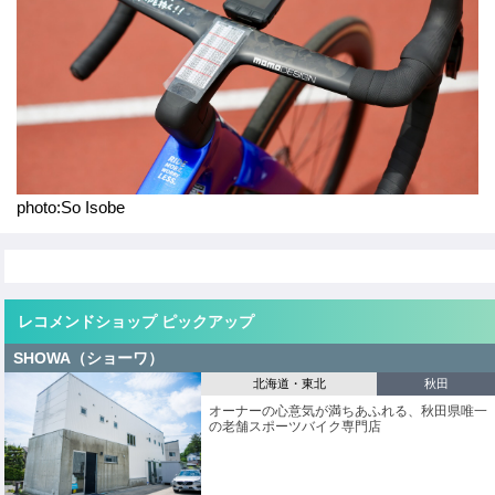
o
k
photo:So Isobe
レコメンドショップ ピックアップ
SHOWA（ショーワ）
北海道・東北
秋田
オーナーの心意気が満ちあふれる、秋田県唯一
の老舗スポーツバイク専門店