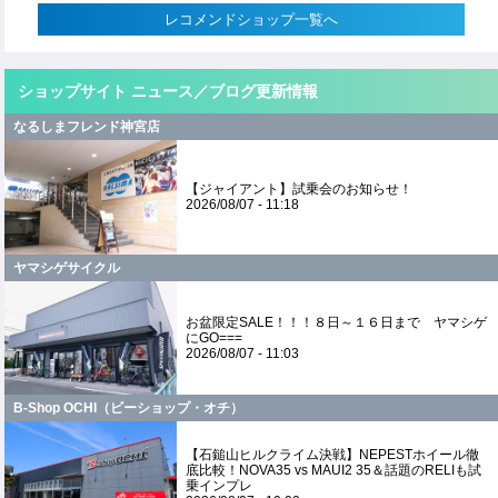
レコメンドショップ一覧へ
ショップサイト ニュース／ブログ更新情報
なるしまフレンド神宮店
【ジャイアント】試乗会のお知らせ！
2026/08/07 - 11:18
ヤマシゲサイクル
お盆限定SALE！！！８日～１６日まで ヤマシゲ
にGO===
2026/08/07 - 11:03
B-Shop OCHI（ビーショップ・オチ）
​【石鎚山ヒルクライム決戦】NEPESTホイール徹
底比較！NOVA35 vs MAUI2 35＆話題のRELIも試
乗インプレ