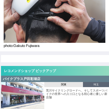
o
k
photo:Gakuto Fujiwara
レコメンドショップ ピックアップ
バイクプラス戸田彩湖店
関東
埼玉
荒川サイクリングロードへ、そしてスポーツバ
イクの世界への入り口となる初心者に優しい新
店舗