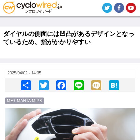
メ
イ
ン
コ
ン
テ
ダイヤルの側面には凹凸があるデザインとなっ
ン
ているため、指がかかりやすい
ツ
に
移
動
2025/04/02 - 14:35
S
T
F
Li
M
H
h
wi
a
n
ixi
at
MET MANTA MIPS
ar
tt
c
e
e
画
e
er
e
n
像
b
a
o