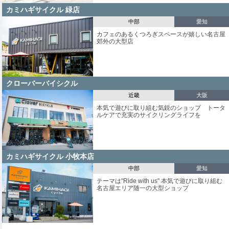
カミハギサイクル 緑店
中部
愛知
カフェのあるくつろぎスペースが嬉しい名古屋
郊外の大型店
クローバーバイシクル
近畿
大阪
本気で遊びに取り組む気鋭のショップ トータ
ルケアで充実のサイクリングライフを
カミハギサイクル 小牧本店
中部
愛知
テーマは"Ride with us" 本気で遊びに取り組む
名古屋エリア随一の大型ショップ