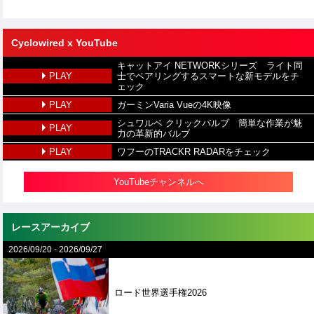
Cyclowired x YouTube
キャットアイ NETWORKシリーズ ライト同
PLAY
士でペアリングするスマートな新モデルをチ
ェック
PLAY
ガーミンVaria Vueの4K映像
シュワルベ クリックバルブ 簡単な作業が魅
PLAY
力の革新的バルブ
PLAY
ワフーのTRACKR RADARをチェック
YouTubeチャンネルへ
レースアーカイブ
2026/09/20
-
2026/09/27
ロード世界選手権2026