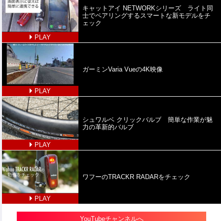
キャットアイ NETWORKシリーズ ライト同
士でペアリングするスマートな新モデルをチ
ェック
PLAY
ガーミンVaria Vueの4K映像
PLAY
シュワルベ クリックバルブ 簡単な作業が魅
力の革新的バルブ
PLAY
ワフーのTRACKR RADARをチェック
PLAY
YouTubeチャンネルへ