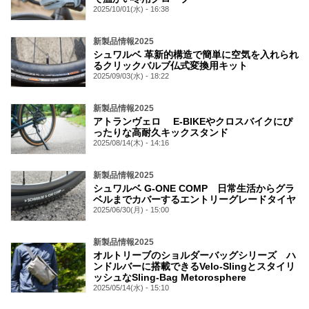
2025/10/01(水) - 16:38
新製品情報2025
シュワルベ 革新的構造で簡単に空気を入れられ
るクリックバルブ仏式変換用キット
2025/09/03(水) - 18:22
新製品情報2025
アトランヴェロ E-BIKEやクロスバイクにぴ
ったりな高耐久キックスタンド
2025/08/14(木) - 14:16
新製品情報2025
シュワルベ G-ONE COMP 日常生活からグラ
ベルまでカバーするエントリーグレードタイヤ
2025/06/30(月) - 15:00
新製品情報2025
オルトリーブのショルダーバッグシリーズ ハ
ンドルバーに搭載できるVelo-Slingとスタイリ
ッシュなSling-Bag Metorosphere
2025/05/14(水) - 15:10