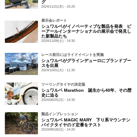
グ
2024/11/21(木) - 15:25
展示会レポート
シュワルベがイノベーティブな製品を発表 ピ
ーアールインターナショナルの展示会で発見し
た新製品たち
2024/11/09(土) - 14:30
レース前日にはライドイベントを実施
シュワルベがグラインデューロにブランドブー
スを出展
2024/10/01(火) - 11:30
ツーリングタイヤの決定版
シュワルベ Marathon 誕生から40年、その歴
史に迫る
2024/08/25(日) - 14:30
製品インプレッション
シュワルベ MAGIC MARY 下り系マウンテン
バイクタイヤのド定番をテスト
2024/08/18(日) - 14:20