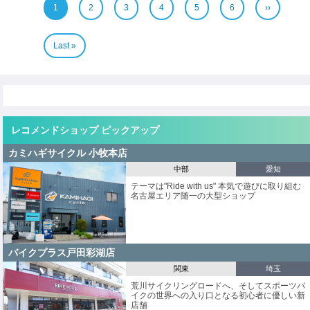
ー
P
1
P
2
P
3
P
4
P
5
P
6
次
››
a
a
a
a
a
a
ペ
ジ
g
g
g
g
g
g
ー
e
e
e
e
e
e
ジ
送
最
Last »
り
終
ペ
ー
ジ
レコメンドショップ ピックアップ
カミハギサイクル 小牧本店
中部
愛知
テーマは"Ride with us" 本気で遊びに取り組む
名古屋エリア随一の大型ショップ
バイクプラス戸田彩湖店
関東
埼玉
荒川サイクリングロードへ、そしてスポーツバ
イクの世界への入り口となる初心者に優しい新
店舗