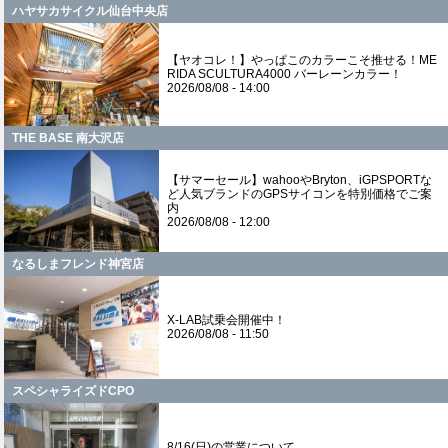
ハヤサカサイクル仙台中央店
【ヤオコレ！】やっぱこのカラーこそ推せる！ME
RIDA SCULTURA4000 バーレーンカラー！
2026/08/08 - 14:00
THE BASE 南大沢店
【サマーセール】wahooやBryton、iGPSPORTな
ど人気ブランドのGPSサイコンを特別価格でご案
内
2026/08/08 - 12:00
なるしまフレンド神宮店
X-LAB試乗会開催中！
2026/08/08 - 11:50
スペシャライズドCPO
8/16(日)の営業について