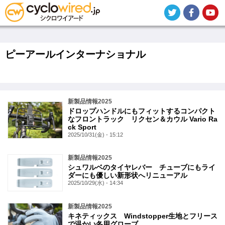
メ
イ
ン
コ
ン
テ
ピーアールインターナショナル
ン
ツ
に
移
動
新製品情報2025
ドロップハンドルにもフィットするコンパクト
なフロントラック リクセン＆カウル Vario Ra
ck Sport
2025/10/31(金) - 15:12
新製品情報2025
シュワルベのタイヤレバー チューブにもライ
ダーにも優しい新形状へリニューアル
2025/10/29(水) - 14:34
新製品情報2025
キネティックス Windstopper生地とフリース
で温かい冬用グローブ