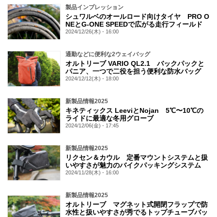
製品インプレッション
シュワルベのオールロード向けタイヤ PRO O
NEとG-ONE SPEEDで広がる走行フィールド
2024/12/26(木) - 16:00
通勤などに便利な2ウェイバッグ
オルトリーブ VARIO QL2.1 バックパックと
パニア、一つで二役を担う便利な防水バッグ
2024/12/12(木) - 18:00
新製品情報2025
キネティックス LeeviとNojan 5℃〜10℃の
ライドに最適な冬用グローブ
2024/12/06(金) - 17:45
新製品情報2025
リクセン＆カウル 定番マウントシステムと扱
いやすさが魅力のバイクパッキングシステム
2024/11/28(木) - 16:00
新製品情報2025
オルトリーブ マグネット式開閉フラップで防
水性と扱いやすさが秀でるトップチューブバッ