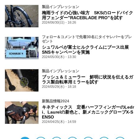
製品インプレッション
梅雨ライドの心強い味方 SKSのロードバイク
用フェンダー”RACEBLADE PRO”を試す
2024/06/30(日) - 16:26
フォロー＆コメントで先着30名にタイヤレバーをプレ
ゼント
シュワルベが富士ヒルクライムにブース出展
SNSキャンペーンを実施
2024/05/30(木) - 13:30
製品インプレッション
ブッシュ＆ミューラー 鮮明に状況を伝えるガ
ラス製自転車用ミラーを試す
2024/05/29(水) - 18:18
新製品情報2024
キネティックス 定番ハーフフィンガーのLedr
i、Laurelの新色と、新メカニックグローブX-S
ENSO
2024/04/25(木) - 14:59
ペ