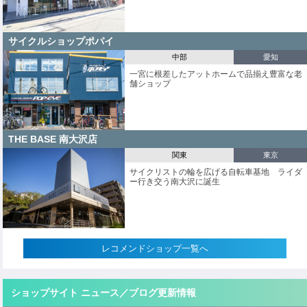
サイクルショップポパイ
中部
愛知
一宮に根差したアットホームで品揃え豊富な老
舗ショップ
THE BASE 南大沢店
関東
東京
サイクリストの輪を広げる自転車基地 ライダ
ー行き交う南大沢に誕生
レコメンドショップ一覧へ
ショップサイト ニュース／ブログ更新情報