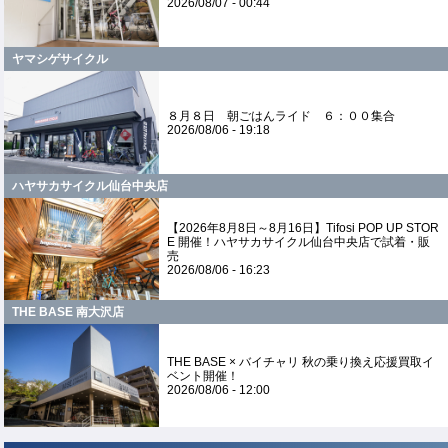
2026/08/07 - 00:44
ヤマシゲサイクル
８月８日 朝ごはんライド ６：００集合
2026/08/06 - 19:18
ハヤサカサイクル仙台中央店
【2026年8月8日～8月16日】Tifosi POP UP STOR
E 開催！ハヤサカサイクル仙台中央店で試着・販
売
2026/08/06 - 16:23
THE BASE 南大沢店
THE BASE × バイチャリ 秋の乗り換え応援買取イ
ベント開催！
2026/08/06 - 12:00