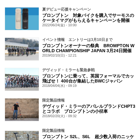
夏デビュー応援キャンペーン
ブロンプトン 対象バイクを購入でサーモスの
ケータイマグがもらえるキャンペーンを開催
2022/06/24(金) - 10:00
イベント情報 エントリーは3月10日まで
ブロンプトンオーナーの祭典 BROMPTON W
ORLD CHAMPIONSHIP JAPAN 3月24日開催
2019/02/10(日) - 12:21
デヴィッド・ミラーも緊急参戦
ブロンプトンに乗って、英国フォーマルでカッ
飛ばせ！ 400台が集結したBWCジャパン
2018/04/04(水) - 09:19
限定製品情報
デヴィッド・ミラーのアパレルブランドCHPT3
とコラボ ブロンプトンの小径車
2018/02/20(火) - 09:32
限定製品情報
ブロンプトン S2L、S6L 超少数入荷のニッケ