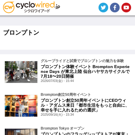
メ
イ
ン
コ
ン
テ
ブロンプトン
ン
ツ
に
移
動
グループライドと試乗でブロンプトンの魅力を体験
ブロンプトン体験イベント Brompton Experie
nce Days が東北上陸 仙台ハヤサカサイクルで
7月18〜20日開催
2026/07/03(金) - 15:44
Brompton創立50周年イベント
ブロンプトン創立50周年イベントにCEOウィ
ル・アダムス来日「都市生活をもっと自由に、
幸せを手に入れるための選択」
2025/09/16(火) - 15:34
Brompton Tokyo オープン
ブロンプトンのフラッグシップストアが東京・