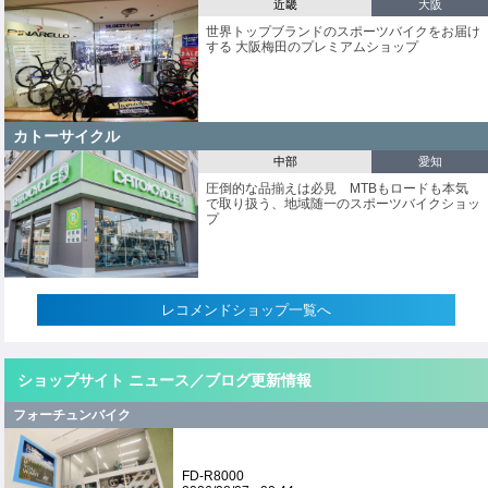
近畿
大阪
世界トップブランドのスポーツバイクをお届け
する 大阪梅田のプレミアムショップ
カトーサイクル
中部
愛知
圧倒的な品揃えは必見 MTBもロードも本気
で取り扱う、地域随一のスポーツバイクショッ
プ
レコメンドショップ一覧へ
ショップサイト ニュース／ブログ更新情報
フォーチュンバイク
FD-R8000