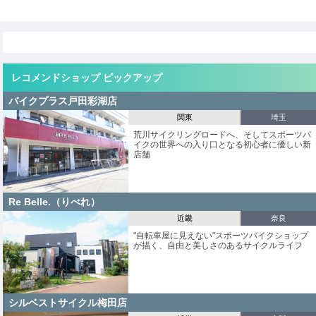
レコメンドショップ ピックアップ
バイクプラス戸田彩湖店
関東
埼玉
荒川サイクリングロードへ、そしてスポーツバ
イクの世界への入り口となる初心者に優しい新
店舗
Re Belle.（りべれ）
近畿
奈良
"自転車屋に見えない"スポーツバイクショップ
が描く、自由と美しさのあるサイクルライフ
シルベストサイクル梅田店