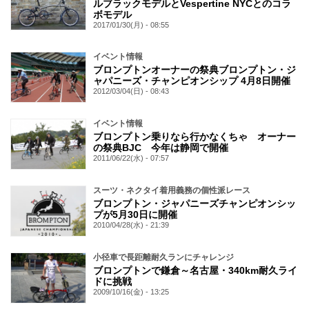
ルブラックモデルとVespertine NYCとのコラ
ボモデル
2017/01/30(月) - 08:55
イベント情報
ブロンプトンオーナーの祭典ブロンプトン・ジ
ャパニーズ・チャンピオンシップ 4月8日開催
2012/03/04(日) - 08:43
イベント情報
ブロンプトン乗りなら行かなくちゃ オーナー
の祭典BJC 今年は静岡で開催
2011/06/22(水) - 07:57
スーツ・ネクタイ着用義務の個性派レース
ブロンプトン・ジャパニーズチャンピオンシッ
プが5月30日に開催
2010/04/28(水) - 21:39
小径車で長距離耐久ランにチャレンジ
ブロンプトンで鎌倉～名古屋・340km耐久ライ
ドに挑戦
2009/10/16(金) - 13:25