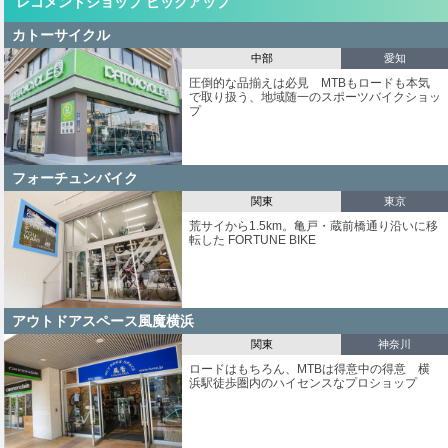
レコメンドショップ ピックアップ
カトーサイクル
中部
愛知
圧倒的な品揃えは必見 MTBもロードも本気
で取り扱う、地域随一のスポーツバイクショッ
プ
フォーチュンバイク
関東
東京
荒サイから1.5km。亀戸・蔵前橋通り沿いに移
転した FORTUNE BIKE
アウトドアスペース風魔横浜
関東
神奈川
ロードはもちろん、MTBは得意中の得意 横
浜駅徒歩圏内のハイセンスなプロショップ