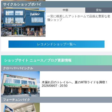
サイクルショップポパイ
中部
愛知
一宮に根差したアットホームで品揃え豊富な老
舗ショップ
レコメンドショップ一覧へ
ショップサイト ニュース／ブログ更新情報
クローバーバイシクル
木漏れ日のトレイルへ。夏のMTBライドを満喫！
2026/08/07 - 20:50
フォーチュンバイク