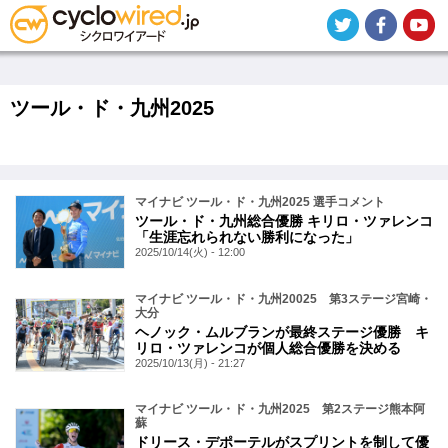
メ
イ
ン
コ
ン
テ
ツール・ド・九州2025
ン
ツ
に
移
動
マイナビ ツール・ド・九州2025 選手コメント
ツール・ド・九州総合優勝 キリロ・ツァレンコ
「生涯忘れられない勝利になった」
2025/10/14(火) - 12:00
マイナビ ツール・ド・九州20025 第3ステージ宮崎・
大分
ヘノック・ムルブランが最終ステージ優勝 キ
リロ・ツァレンコが個人総合優勝を決める
2025/10/13(月) - 21:27
マイナビ ツール・ド・九州2025 第2ステージ熊本阿
蘇
ドリース・デポーテルがスプリントを制して優