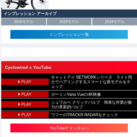
インプレッション アーカイブ
2026モデル
2025モデル
2024モデル
インプレッション一覧
Cyclowired x YouTube
キャットアイ NETWORKシリーズ ライト同
PLAY
士でペアリングするスマートな新モデルをチ
ェック
PLAY
ガーミンVaria Vueの4K映像
シュワルベ クリックバルブ 簡単な作業が魅
PLAY
力の革新的バルブ
PLAY
ワフーのTRACKR RADARをチェック
YouTubeチャンネルへ