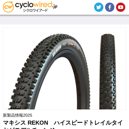
メ
イ
ン
コ
ン
テ
ン
ツ
に
移
動
新製品情報2025
マキシス REKON ハイスピードトレイルタイ