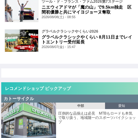
ツール・ド・フランス・ファム2026第7ステージ
ニエウィアドマが「魔の山」で9.5km独走 区
間初優勝と共にマイヨジョーヌ奪取
2026/08/08(土) - 08:55
グラベルクラシックやくらい2026
グラベルクラシックやくらい 8月11日までレイ
トエントリー受付延長
2026/08/07(金) - 15:47
レコメンドショップ ピックアップ
カトーサイクル
中部
愛知
圧倒的な品揃えは必見 MTBもロードも本気
で取り扱う、地域随一のスポーツバイクショッ
プ