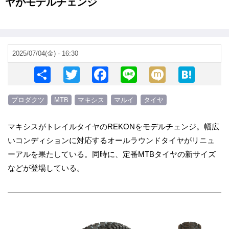
ヤがモデルチェンジ
2025/07/04(金) - 16:30
S
T
F
Li
M
H
h
wi
a
n
ixi
at
プロダクツ
MTB
マキシス
マルイ
タイヤ
ar
tt
c
e
e
e
er
e
n
マキシスがトレイルタイヤのREKONをモデルチェンジ。幅広
b
a
いコンディションに対応するオールラウンドタイヤがリニュ
o
ーアルを果たしている。同時に、定番MTBタイヤの新サイズ
o
などが登場している。
k