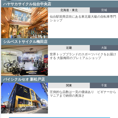
ハヤサカサイクル仙台中央店
北海道・東北
宮城
仙台駅前商店街にある東北最大級の自転車専門
ショップ
シルベストサイクル梅田店
近畿
大阪
世界トップブランドのスポーツバイクをお届け
する 大阪梅田のプレミアムショップ
バイシクルセオ 新松戸店
関東
千葉
圧倒的な品数は一見の価値あり ビギナーから
マニアまで納得の奥深さ