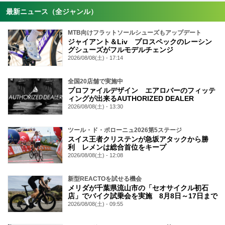
最新ニュース（全ジャンル）
MTB向けフラットソールシューズもアップデート
ジャイアント＆Liv プロスペックのレーシン
グシューズがフルモデルチェンジ
2026/08/08(土) - 17:14
全国20店舗で実施中
プロファイルデザイン エアロバーのフィッテ
ィングが出来るAUTHORIZED DEALER
2026/08/08(土) - 13:30
ツール・ド・ポローニュ2026第5ステージ
スイス王者クリステンが急坂アタックから勝
利 レメンは総合首位をキープ
2026/08/08(土) - 12:08
新型REACTOを試せる機会
メリダが千葉県流山市の「セオサイクル初石
店」でバイク試乗会を実施 8月8日～17日まで
2026/08/08(土) - 09:55