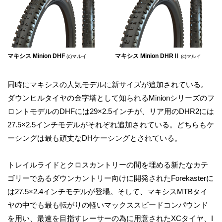
マキシス Minion DHF
マキシス Minion DHRⅡ
(c)マルイ
(c)マルイ
同時にマキシスの人気モデルに新サイズが追加されている。
ダウンヒルタイヤの金字塔として知られるMinionシリーズのフ
ロントモデルのDHFには29×2.5インチが、リア用のDHR2には
27.5×2.5インチモデルがそれぞれ追加されている。どちらもケ
ーシングは最も頑丈なDHケーシングとされている。
トレイルライドとクロスカントリーの間を埋める新たなカテ
ゴリーであるダウンカントリー向けに開発されたForekasterに
は27.5×2.4インチモデルが登場。そして、マキシスMTBタイ
ヤの中でも最も転がりの軽いマックススピードコンパウンド
を用い、最速を目指すレーサーの為に用意されたXCタイヤ、I