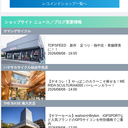
レコメンドショップ一覧へ
ショップサイト ニュース／ブログ更新情報
ヤマシゲサイクル
TOPSPEED 新作 足つり・熱中症・胃腸障害
に！！
2026/08/08 - 16:05
ハヤサカサイクル仙台中央店
【ヤオコレ！】やっぱこのカラーこそ推せる！ME
RIDA SCULTURA4000 バーレーンカラー！
2026/08/08 - 14:00
THE BASE 南大沢店
【サマーセール】wahooやBryton、iGPSPORTな
ど人気ブランドのGPSサイコンを特別価格でご案
内
2026/08/08 - 12:00